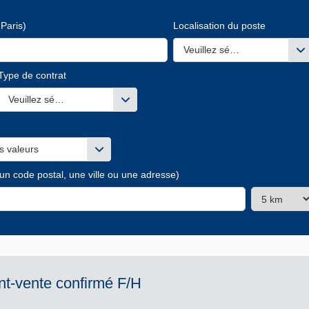
Paris)
Localisation du poste
Veuillez sélectionner une ou
Type de contrat
s valeurs
Veuillez sélectionner une ou des valeurs
s valeurs
 un code postal, une ville ou une adresse)
nt-vente confirmé F/H