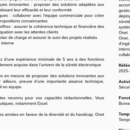
ques innovantes : proposer des solutions adaptées aux
accom
tissant leur efficacité et leur conformité
gestio
ues : collaborer avec l’équipe commerciale pour créer
déplo
propositions convaincantes
sûreté
 offres : assurer la cohérence technique et financière des
systè
équation avec les attentes clients
Onet 
e plan de charge et assurer le suivi des projets réalisés
Onet
 interne
d'in
inter
colla
iez d’une expérience minimale de 5 ans à des fonctions
lement acquise dans l’univers de la sûreté électronique.
Référ
2025
êtes en mesure de proposer des solutions innovantes aux
ar ailleurs, preuve d’une importante aisance technique,
Activi
il en équipe.
Sécuri
tes reconnu pour vos capacités rédactionnelles. Vous
Fonct
eautiques, notamment Excel.
Burea
Temps
 années en faveur de la diversité et du handicap. Onet
Temps