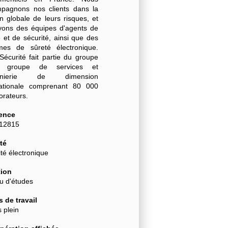
pagnons nos clients dans la
n globale de leurs risques, et
yons des équipes d'agents de
 et de sécurité, ainsi que des
mes de sûreté électronique.
Sécurité fait partie du groupe
, groupe de services et
génierie de dimension
nationale comprenant 80 000
borateurs.
ence
-12815
té
té électronique
ion
u d'études
 de travail
 plein