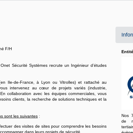
Info
rmé F/H
Entit
t, Onet Sécurité Systèmes recrute un
Ingénieur d’études
n Ile-de-France, à Lyon ou Vitrolles) et rattaché au
ous intervenez au cœur de projets variés (industrie,
). En collaboration avec les équipes commerciales, vous
soins clients, la recherche de solutions techniques et la
Nos 7
s sont les suivantes
:
de no
ffectuer des visites de sites pour comprendre les besoins
tert
 accompagner dans leurs projets de sécurité.
évèn