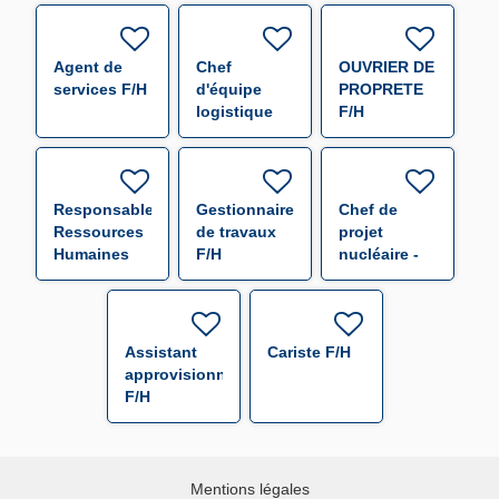
F/H
Agent de
Chef
OUVRIER DE
services F/H
d'équipe
PROPRETE
logistique
F/H
F/H
Responsable
Gestionnaire
Chef de
Ressources
de travaux
projet
Humaines
F/H
nucléaire -
F/H
f/h F/H
Assistant
Cariste F/H
approvisionneur
F/H
Mentions légales