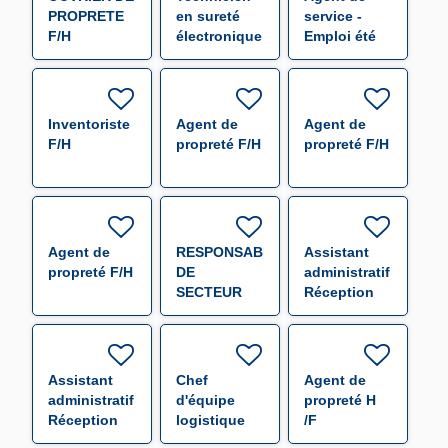
PROPRETE
en sureté
service -
F/H
électronique
Emploi été
F/H
F/H
Inventoriste
Agent de
Agent de
F/H
propreté F/H
propreté F/H
Agent de
RESPONSABLE
Assistant
propreté F/H
DE
administratif
SECTEUR
Réception
(000655) F/H
Expédition
F/H
Assistant
Chef
Agent de
administratif
d'équipe
propreté H
Réception
logistique
/F
Expédition
F/H