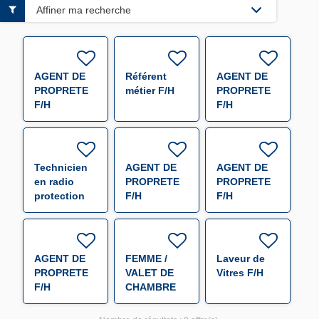
Affiner ma recherche
AGENT DE
Référent
AGENT DE
PROPRETE
métier F/H
PROPRETE
F/H
F/H
Technicien
AGENT DE
AGENT DE
en radio
PROPRETE
PROPRETE
protection
F/H
F/H
en
environnement
nucléaire
F/H
AGENT DE
FEMME /
Laveur de
PROPRETE
VALET DE
Vitres F/H
F/H
CHAMBRE
F/H F/H