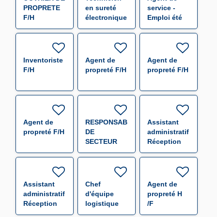
PROPRETE
en sureté
service -
F/H
électronique
Emploi été
F/H
F/H
Inventoriste
Agent de
Agent de
F/H
propreté F/H
propreté F/H
Agent de
RESPONSABLE
Assistant
propreté F/H
DE
administratif
SECTEUR
Réception
(000655) F/H
Expédition
F/H
Assistant
Chef
Agent de
administratif
d'équipe
propreté H
Réception
logistique
/F
Expédition
F/H