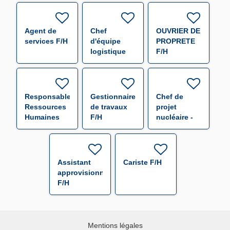
F/H
Agent de
Chef
OUVRIER DE
services F/H
d'équipe
PROPRETE
logistique
F/H
F/H
Responsable
Gestionnaire
Chef de
Ressources
de travaux
projet
Humaines
F/H
nucléaire -
F/H
f/h F/H
Assistant
Cariste F/H
approvisionneur
F/H
Mentions légales