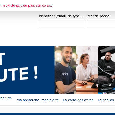
Je me crée un espace 
r n'existe pas ou plus sur ce site.
ESPACE CANDIDAT
Identifiant (email, de type exemple@exemple.fr)
Mot de passe
idature
Ma recherche, mon alerte
La carte des offres
Toutes les 