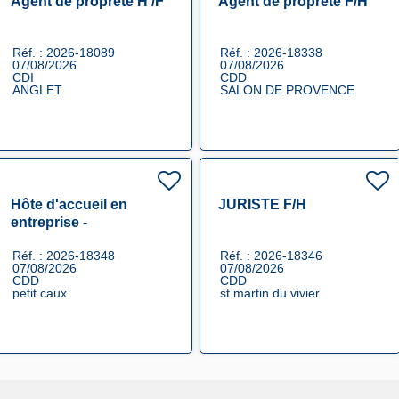
Agent de propreté H /F
Agent de propreté F/H
Réf. : 2026-18089
Réf. : 2026-18338
07/08/2026
07/08/2026
CDI
CDD
ANGLET
SALON DE PROVENCE
Hôte d'accueil en
JURISTE F/H
entreprise -
remplacement F/H F/H
Réf. : 2026-18348
Réf. : 2026-18346
07/08/2026
07/08/2026
CDD
CDD
petit caux
st martin du vivier