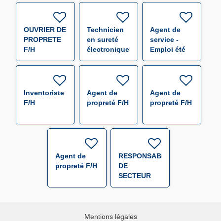
F/H
OUVRIER DE
Technicien
Agent de
PROPRETE
en sureté
service -
F/H
électronique
Emploi été
F/H
F/H
Inventoriste
Agent de
Agent de
F/H
propreté F/H
propreté F/H
Agent de
RESPONSABLE
propreté F/H
DE
SECTEUR
(000655) F/H
Mentions légales