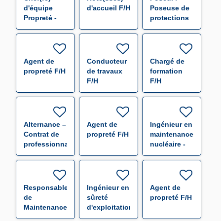
d'équipe
d'accueil F/H
Poseuse de
Propreté -
protections
CHR Bel Air
temporaires
Thionville
– Industrie
F/H
navale F/H
Agent de
Conducteur
Chargé de
propreté F/H
de travaux
formation
F/H
F/H
Alternance –
Agent de
Ingénieur en
Contrat de
propreté F/H
maintenance
professionnalisation
nucléaire -
QHSE F/H
F/H
Responsable
Ingénieur en
Agent de
de
sûreté
propreté F/H
Maintenance
d'exploitation
Nucléaire
(f/h)