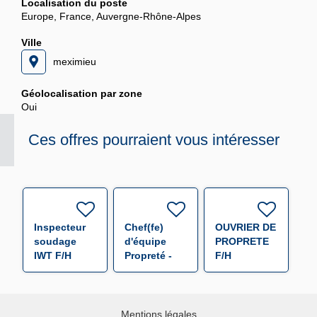
Localisation du poste
Europe, France, Auvergne-Rhône-Alpes
Ville
meximieu
Géolocalisation par zone
Oui
Ces offres pourraient vous intéresser
Inspecteur
Chef(fe)
OUVRIER DE
soudage
d'équipe
PROPRETE
IWT F/H
Propreté -
F/H
CHR Mercy
F/H
Mentions légales