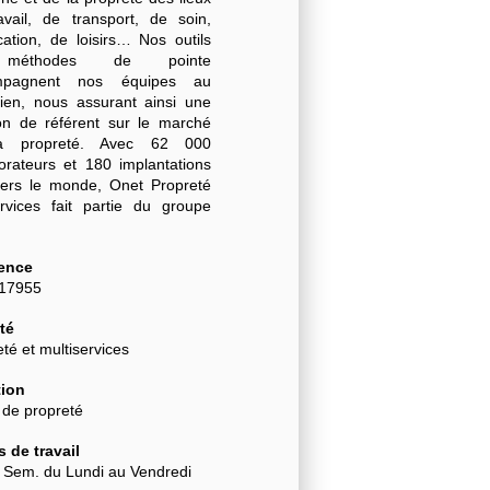
avail, de transport, de soin,
cation, de loisirs… Nos outils
méthodes de pointe
mpagnent nos équipes au
dien, nous assurant ainsi une
ion de référent sur le marché
a propreté. Avec 62 000
borateurs et 180 implantations
vers le monde, Onet Propreté
rvices fait partie du groupe
.
ence
-17955
té
té et multiservices
ion
 de propreté
 de travail
/ Sem. du Lundi au Vendredi