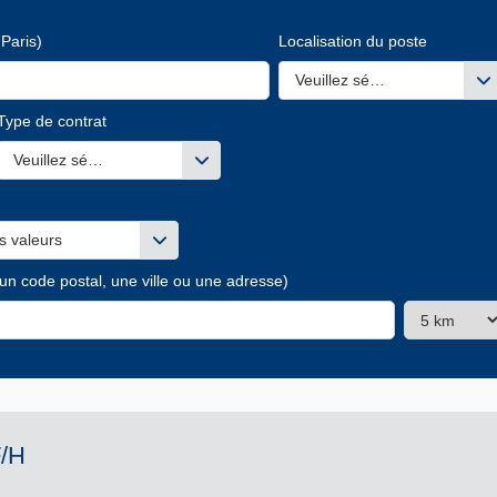
Paris)
Localisation du poste
Veuillez sélectionner une ou
Type de contrat
s valeurs
Veuillez sélectionner une ou des valeurs
s valeurs
 un code postal, une ville ou une adresse)
F/H