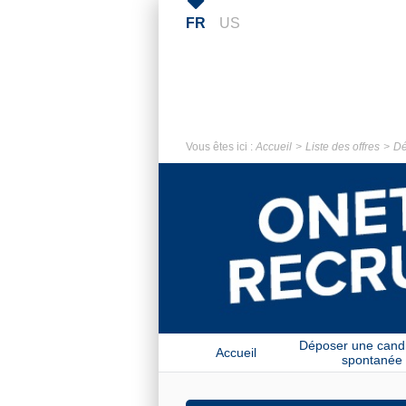
FR
US
Vous êtes ici :
Accueil
Liste des offres
Dé
Déposer une cand
Accueil
spontanée