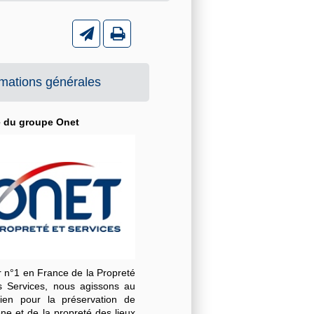
rmations générales
é du groupe Onet
r n°1 en France de la Propreté
s Services, nous agissons au
dien pour la préservation de
ène et de la propreté des lieux