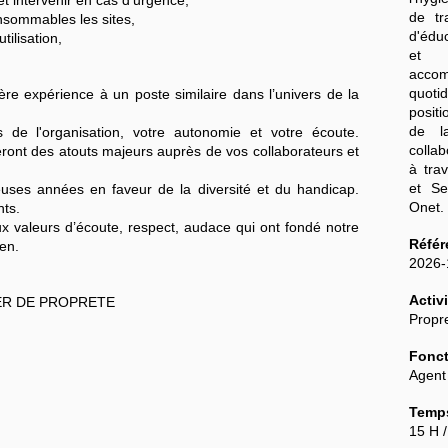
 et intervenir en cas d’urgence,
de tr
nsommables les sites,
d'édu
tilisation,
et 
acco
quoti
ère expérience à un poste similaire dans l’univers de la
posit
de l
de l'organisation, votre autonomie et votre écoute.
colla
 seront des atouts majeurs auprès de vos collaborateurs et
à tra
et Se
ses années en faveur de la diversité et du handicap.
Onet
nts.
x valeurs d’écoute, respect, audace qui ont fondé notre
Référ
en.
2026
Activi
ER DE PROPRETE
Propre
Fonct
Agent
Temps
15 H 