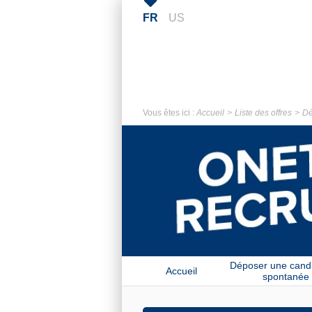
FR
US
Vous êtes ici :
Accueil
Liste des offres
Dé
Déposer une cand
Accueil
spontanée