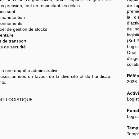
de l'
ous pression, tout en respectant les délais.
premiè
es sont :
la di
 manutention
d'acti
sionnements
de no
ciel de gestion de stocks
logist
entaire
(3rd 
s de transport
Logis
s de sécurité
Onet
d'ing
colla
s à une enquête administrative.
Référ
ses années en faveur de la diversité et du handicap.
2026
nts.
Activi
Logist
NT LOGISTIQUE
Fonct
Logist
Temps
Temps