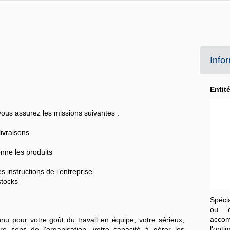
Info
Entit
vous assurez les missions suivantes :
livraisons
nne les produits
 instructions de l’entreprise
stocks
Spécia
ou e
acco
nu pour votre goût du travail en équipe, votre sérieux,
l'opti
otre sens de l'organisation, votre capacité à gérer les