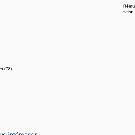
Rémun
selon 
es (78)
us intéresser