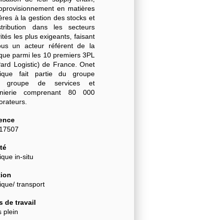
approvisionnement en matières
res à la gestion des stocks et
stribution dans les secteurs
vités les plus exigeants, faisant
us un acteur référent de la
ique parmi les 10 premiers 3PL
Pard Logistic) de France. Onet
tique fait partie du groupe
, groupe de services et
énierie comprenant 80 000
borateurs.
ence
-17507
té
ique in-situ
ion
ique/ transport
 de travail
 plein