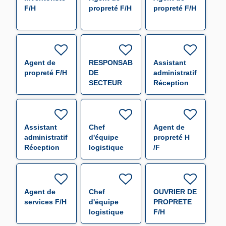
F/H
propreté F/H
propreté F/H
Agent de
RESPONSABLE
Assistant
propreté F/H
DE
administratif
SECTEUR
Réception
(000655) F/H
Expédition
F/H
Assistant
Chef
Agent de
administratif
d'équipe
propreté H
Réception
logistique
/F
Expédition
F/H
F/H
Agent de
Chef
OUVRIER DE
services F/H
d'équipe
PROPRETE
logistique
F/H
F/H