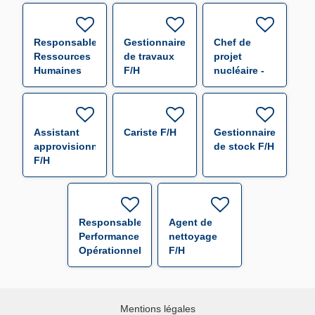
Responsable
Gestionnaire
Chef de
Ressources
de travaux
projet
Humaines
F/H
nucléaire -
F/H
f/h F/H
Assistant
Cariste F/H
Gestionnaire
approvisionneur
de stock F/H
F/H
Responsable
Agent de
Performance
nettoyage
Opérationnelle
F/H
F/H
Mentions légales