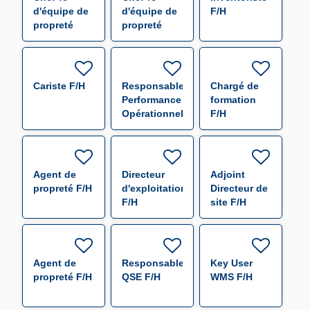
d'équipe de
d'équipe de
F/H
propreté
propreté
après-midi -
matin -
ESPM Jury
ESPM Jury
F/H
F/H
Cariste F/H
Responsable
Chargé de
Performance
formation
Opérationnelle
F/H
F/H
Agent de
Directeur
Adjoint
propreté F/H
d'exploitation
Directeur de
F/H
site F/H
Agent de
Responsable
Key User
propreté F/H
QSE F/H
WMS F/H