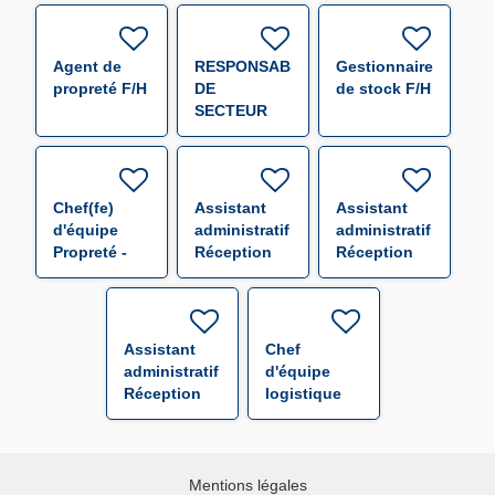
Agent de
RESPONSABLE
Gestionnaire
propreté F/H
DE
de stock F/H
SECTEUR
(000655) F/H
Chef(fe)
Assistant
Assistant
d'équipe
administratif
administratif
Propreté -
Réception
Réception
CHR Bel Air
Expédition
Expédition
Thionville
F/H
F/H
F/H
Assistant
Chef
administratif
d'équipe
Réception
logistique
Expédition
F/H
F/H
Mentions légales