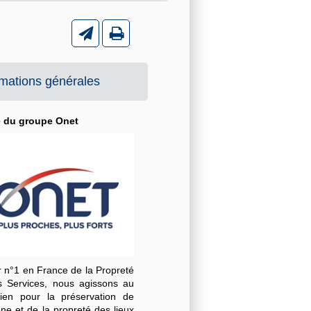
rmations générales
é du groupe Onet
r n°1 en France de la Propreté
s Services, nous agissons au
dien pour la préservation de
ène et de la propreté des lieux