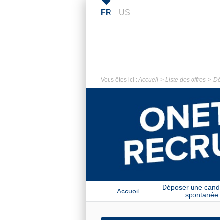
FR
US
Vous êtes ici :
Accueil
Liste des offres
Dé
Déposer une cand
Accueil
spontanée