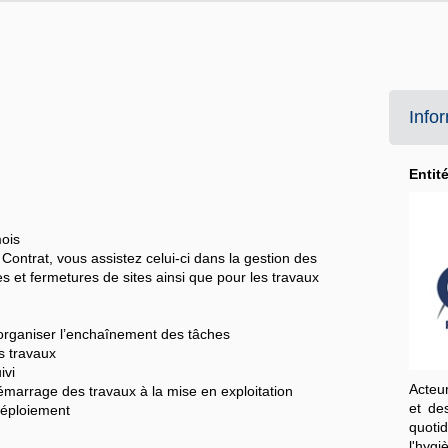
Info
Entit
ois
Contrat, vous assistez celui-ci dans la gestion des
 et fermetures de sites ainsi que pour les travaux
organiser l’enchaînement des tâches
s travaux
ivi
Acteu
émarrage des travaux à la mise en exploitation
et de
déploiement
quoti
l'hygi