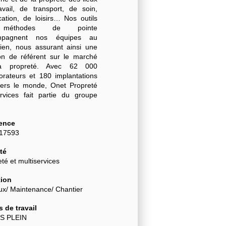
avail, de transport, de soin,
cation, de loisirs… Nos outils
méthodes de pointe
mpagnent nos équipes au
dien, nous assurant ainsi une
ion de référent sur le marché
a propreté. Avec 62 000
borateurs et 180 implantations
vers le monde, Onet Propreté
rvices fait partie du groupe
.
ence
-17593
té
té et multiservices
ion
ux/ Maintenance/ Chantier
 de travail
S PLEIN