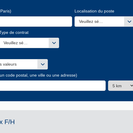
Paris)
Localisation du poste
Veuillez sélectionner une ou
Type de contrat
s valeurs
Veuillez sélectionner une ou des valeurs
s valeurs
 un code postal, une ville ou une adresse)
x F/H