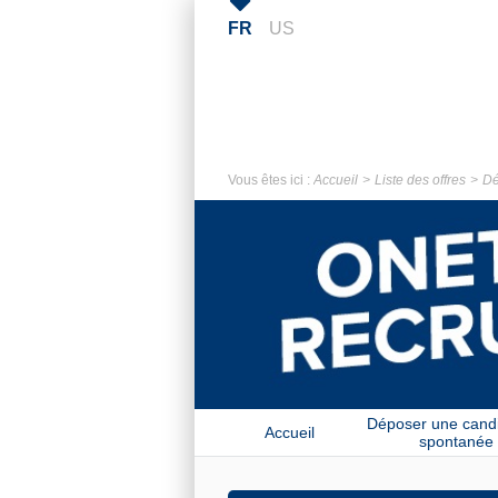
FR
US
Vous êtes ici :
Accueil
Liste des offres
Dé
Déposer une cand
Accueil
spontanée