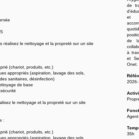
de tr
d'édu
et 
urnée
acco
quoti
RS
posit
de l
 réalisez le nettoyage et la propreté sur un site
colla
à tra
et Se
Onet
rié (chariot, produits, etc.)
ues appropriés (aspiration, lavage des sols,
Référ
es sanitaires, désinfection)
2026
 nettoyage de base
 sécurité
Activi
Propre
lisez le nettoyage et la propreté sur un site
Fonct
Agent
e :
Temps
rié (chariot, produits, etc.)
35h
ues appropriés (aspiration, lavage des sols,