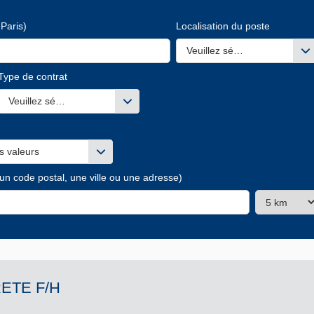
Paris)
Localisation du poste
Veuillez sélectionner une ou
Type de contrat
s valeurs
Veuillez sélectionner une ou des valeurs
s valeurs
 un code postal, une ville ou une adresse)
ETE F/H