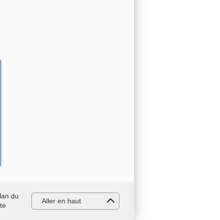
lan du
Aller en haut
ite