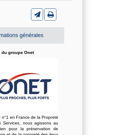
rmations générales
é du groupe Onet
r n°1 en France de la Propreté
s Services, nous agissons au
dien pour la préservation de
ène et de la propreté des lieux