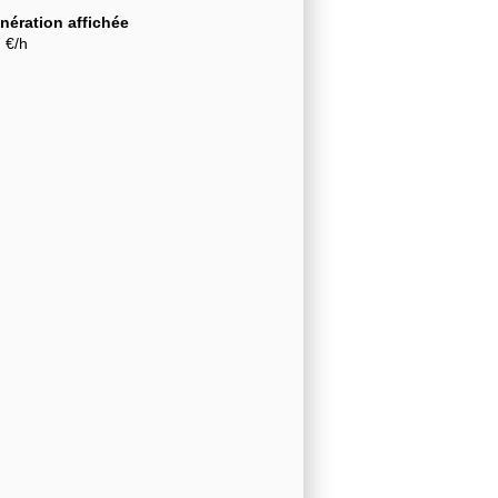
ération affichée
7 €/h