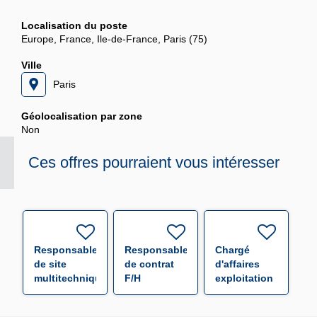
Localisation du poste
Europe, France, Ile-de-France, Paris (75)
Ville
Paris
Géolocalisation par zone
Non
Ces offres pourraient vous intéresser
Responsable
Responsable
Chargé
de site
de contrat
d'affaires
multitechnique
F/H
exploitation
Anglais
F/H