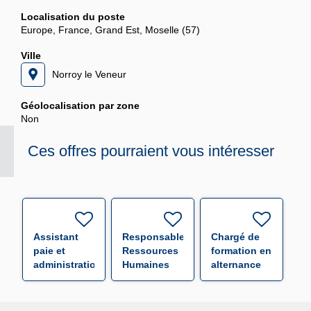
Localisation du poste
Europe, France, Grand Est, Moselle (57)
Ville
Norroy le Veneur
Géolocalisation par zone
Non
Ces offres pourraient vous intéresser
Assistant
Responsable
Chargé de
paie et
Ressources
formation en
administration
Humaines
alternance
du
F/H
F/H
personnel
F/H