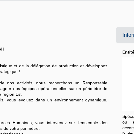
Info
/H
Entit
istique et de la délégation de production et développez
ratégique !
e nos activités, nous recherchons un Responsable
gner nos équipes opérationnelles sur un périmètre de
a région Est
nels, vous évoluez dans un environnement dynamique,
Spécia
ou e
ources Humaines, vous intervenez sur l'ensemble des
acco
s de votre périmètre.
l'opti