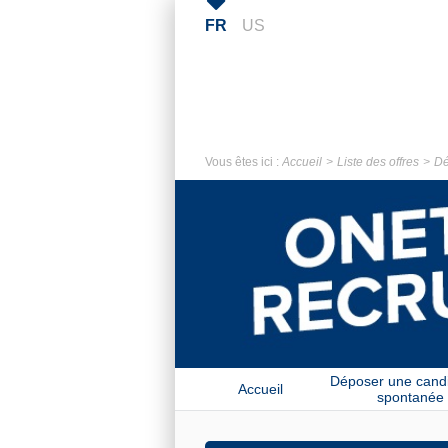
FR
US
Vous êtes ici :
Accueil
Liste des offres
Dé
Déposer une cand
Accueil
spontanée