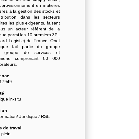
approvisionnement en matières
res à la gestion des stocks et
stribution dans les secteurs
vités les plus exigeants, faisant
us un acteur référent de la
ique parmi les 10 premiers 3PL
Pard Logistic) de France. Onet
tique fait partie du groupe
, groupe de services et
énierie comprenant 80 000
borateurs.
ence
-17949
té
ique in-situ
ion
ormation/ Juridique / RSE
 de travail
 plein