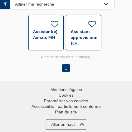
Affiner ma recherche
Assistant(e)
Assistant
Achats F/H
approvisionneur
F/H
Nombre de résultats :
2 offre(s)
1
Mentions légales
Cookies
Paramétrer vos cookies
Accessibilité : partiellement conforme
Plan du site
Aller en haut