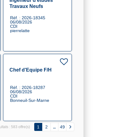
Ingénieur d'études
Travaux Neufs
Réf. : 2026-18345
06/08/2026
CDI
pierrelatte
Chef d'Equipe F/H
Réf. : 2026-18287
06/08/2026
CDI
Bonneuil-Sur-Marne
1
2
49
ltats :
583 offre(s)