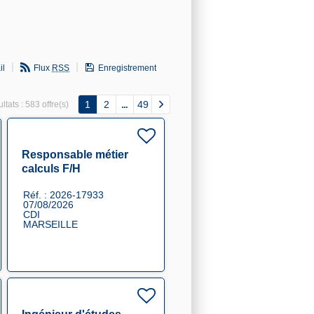
il
Flux
RSS
Enregistrement
1
2
49
ltats :
583 offre(s)
Responsable métier
calculs F/H
Réf. : 2026-17933
07/08/2026
CDI
MARSEILLE