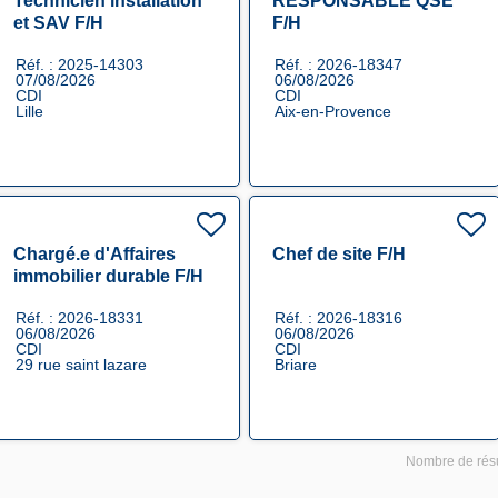
Technicien installation
RESPONSABLE QSE
et SAV F/H
F/H
Réf. : 2025-14303
Réf. : 2026-18347
07/08/2026
06/08/2026
CDI
CDI
Lille
Aix-en-Provence
Chargé.e d'Affaires
Chef de site F/H
immobilier durable F/H
Réf. : 2026-18331
Réf. : 2026-18316
06/08/2026
06/08/2026
CDI
CDI
29 rue saint lazare
Briare
Nombre de résu