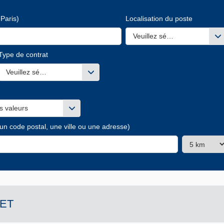
Paris)
Localisation du poste
Veuillez sélectionner une ou
Type de contrat
s valeurs
Veuillez sélectionner une ou des valeurs
s valeurs
 un code postal, une ville ou une adresse)
ET