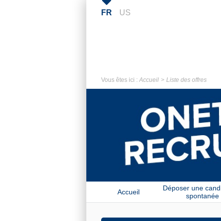
FR
US
Vous êtes ici :
Accueil
Liste des offres
Déposer une cand
Accueil
spontanée