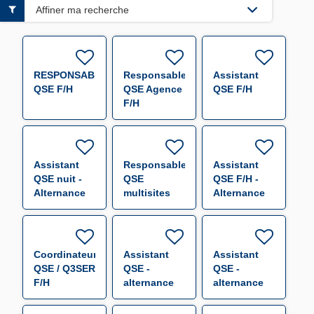
Affiner ma recherche
RESPONSABLE
Responsable
Assistant
QSE F/H
QSE Agence
QSE F/H
F/H
Assistant
Responsable
Assistant
QSE nuit -
QSE
QSE F/H -
Alternance
multisites
Alternance
F/H
F/H
F/H
Coordinateur
Assistant
Assistant
QSE / Q3SER
QSE -
QSE -
F/H
alternance
alternance
F/H
F/H