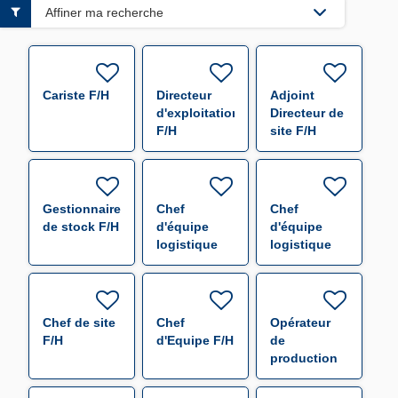
Affiner ma recherche
Cariste F/H
Directeur
Adjoint
d'exploitation
Directeur de
F/H
site F/H
Gestionnaire
Chef
Chef
de stock F/H
d'équipe
d'équipe
logistique
logistique
F/H
F/H
Chef de site
Chef
Opérateur
F/H
d'Equipe F/H
de
production
en
automatisation