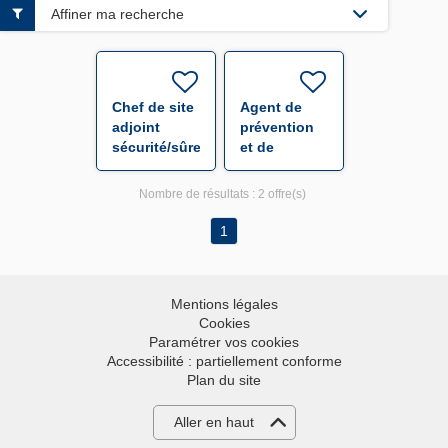
Affiner ma recherche
Chef de site
Agent de
adjoint
prévention
sécurité/sûreté
et de
F/H
sécurité F/H
Nombre de résultats :
2 offre(s)
1
Mentions légales
Cookies
Paramétrer vos cookies
Accessibilité : partiellement conforme
Plan du site
Aller en haut