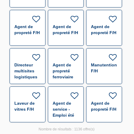
Agent de
Agent de
Agent de
propreté F/H
propreté F/H
propreté F/H
Directeur
Agent de
Manutentionnaire
multisites
propreté
F/H
logistiques
ferroviaire
aéronautiques
F/H
F/H
Laveur de
Agent de
Agent de
vitres F/H
service -
propreté F/H
Emploi été
F/H
Nombre de résultats :
1136 offre(s)