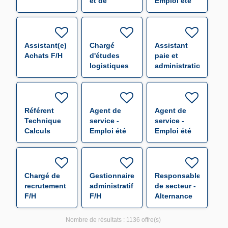
et de
Emploi été
sécurité F/H
F/H
Assistant(e)
Chargé
Assistant
Achats F/H
d'études
paie et
logistiques
administration
F/H
du
personnel
F/H
Référent
Agent de
Agent de
Technique
service -
service -
Calculs
Emploi été
Emploi été
Mécaniques
F/H
F/H
F/H
Chargé de
Gestionnaire
Responsable
recrutement
administratif
de secteur -
F/H
F/H
Alternance
F/H
Nombre de résultats :
1136 offre(s)