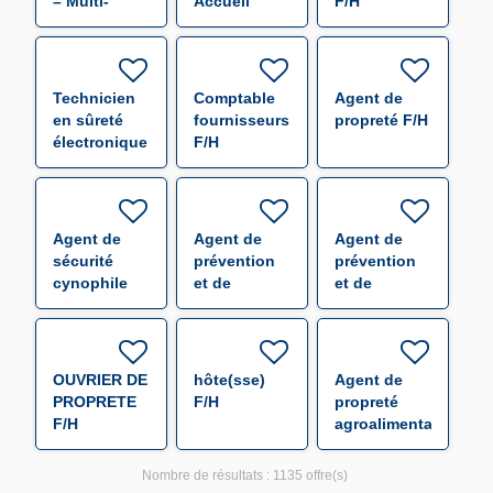
– Multi-
Accueil
F/H
postes F/H
Technicien
Comptable
Agent de
en sûreté
fournisseurs
propreté F/H
électronique
F/H
F/H
Agent de
Agent de
Agent de
sécurité
prévention
prévention
cynophile
et de
et de
F/H
sécurité F/H
sécurité F/H
OUVRIER DE
hôte(sse)
Agent de
PROPRETE
F/H
propreté
F/H
agroalimentaire
F/H
Nombre de résultats :
1135 offre(s)