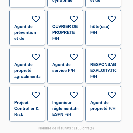
cynophile
et de
F/H
sécurité F/H
Agent de
OUVRIER DE
hôte(sse)
prévention
PROPRETE
F/H
et de
F/H
sécurité F/H
Agent de
Agent de
RESPONSABLE
propreté
service F/H
EXPLOITATION
agroalimentaire
F/H
F/H
Project
Ingénieur
Agent de
Controller &
réglementation
propreté F/H
Risk
ESPN F/H
Manager F/H
Nombre de résultats :
1136 offre(s)