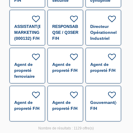
F/H
sécurité
cynophile
incendie
(CYNO) F/H
(SSIAP2) F/H
ASSISTANT(E)
RESPONSABLE
Directeur
MARKETING
QSE / Q3SER
Opérationnel
(000132) F/H
F/H
Industriel
France (H/F)
F/H
Agent de
Agent de
Agent de
propreté
propreté F/H
propreté F/H
ferroviaire
F/H
Agent de
Agent de
Gouvernant(e)
propreté F/H
propreté F/H
F/H
Nombre de résultats :
1129 offre(s)