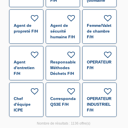
F/H
(domaine
habitat) F/H
Agent de
Agent de
Femme/Valet
propreté F/H
sécurité
de chambre
humaine F/H
F/H
Agent
Responsable
OPERATEUR
d'entretien
Méthodes
F/H
F/H
Déchets F/H
Chef
Correspondant
OPERATEUR
d'équipe
QS3E F/H
INDUSTRIEL
ICPE
F/H
Sogeval F/H
Nombre de résultats :
1136 offre(s)